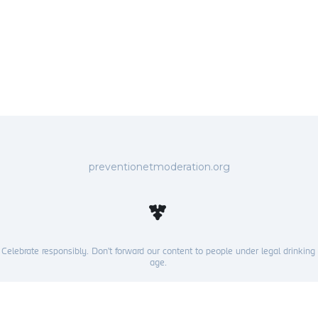
preventionetmoderation.org
Celebrate responsibly. Don’t forward our content to people under legal drinking
age.
All rights reserved ©2025 Carlsberg Group